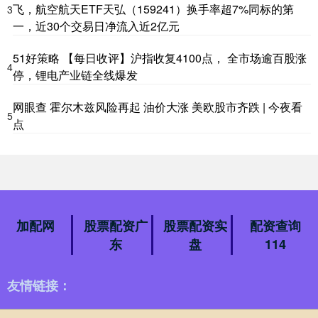
飞，航空航天ETF天弘（159241）换手率超7%同标的第
3
一，近30个交易日净流入近2亿元
51好策略 【每日收评】沪指收复4100点， 全市场逾百股涨
4
停，锂电产业链全线爆发
网眼查 霍尔木兹风险再起 油价大涨 美欧股市齐跌 | 今夜看
5
点
加配网
股票配资广
股票配资实
配资查询
东
盘
114
友情链接：