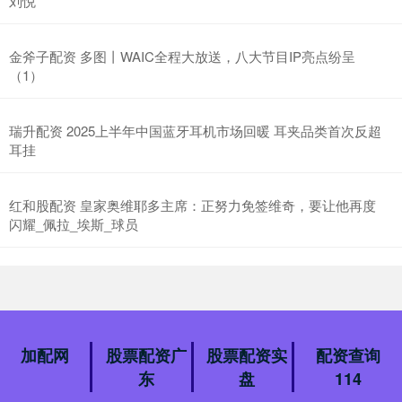
刘悦
金斧子配资 多图丨WAIC全程大放送，八大节目IP亮点纷呈
（1）
瑞升配资 2025上半年中国蓝牙耳机市场回暖 耳夹品类首次反超
耳挂
红和股配资 皇家奥维耶多主席：正努力免签维奇，要让他再度
闪耀_佩拉_埃斯_球员
加配网
股票配资广
股票配资实
配资查询
东
盘
114