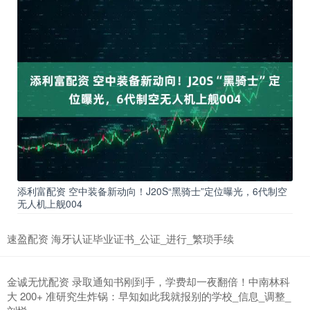
添利富配资 空中装备新动向！J20S“黑骑士”定位曝光，6代制空
无人机上舰004
速盈配资 海牙认证毕业证书_公证_进行_繁琐手续
金诚无忧配资 录取通知书刚到手，学费却一夜翻倍！中南林科
大 200+ 准研究生炸锅：早知如此我就报别的学校_信息_调整_