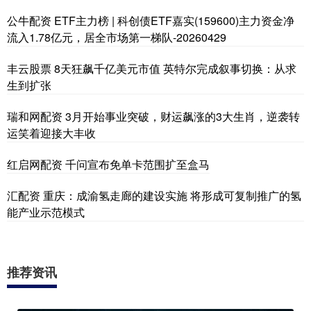
公牛配资 ETF主力榜 | 科创债ETF嘉实(159600)主力资金净
流入1.78亿元，居全市场第一梯队-20260429
丰云股票 8天狂飙千亿美元市值 英特尔完成叙事切换：从求
生到扩张
瑞和网配资 3月开始事业突破，财运飙涨的3大生肖，逆袭转
运笑着迎接大丰收
红启网配资 千问宣布免单卡范围扩至盒马
汇配资 重庆：成渝氢走廊的建设实施 将形成可复制推广的氢
能产业示范模式
推荐资讯