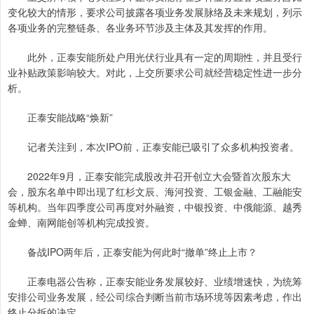
变化较大的情形，要求公司披露各项业务发展脉络及未来规划，列示
各项业务的完整链条、各业务环节涉及主体及其发挥的作用。
此外，正泰安能所处户用光伏行业具有一定的周期性，并且受行
业补贴政策影响较大。对此，上交所要求公司就经营稳定性进一步分
析。
正泰安能战略“焕新”
记者关注到，本次IPO前，正泰安能已吸引了众多机构投资者。
2022年9月，正泰安能完成股改并召开创立大会暨首次股东大
会，股东名单中即出现了红杉文辰、海河投资、工银金融、工融能安
等机构。当年四季度公司再度对外融资，中银投资、中俄能源、越秀
金蝉、南网能创等机构完成投资。
备战IPO两年后，正泰安能为何此时“撤单”终止上市？
正泰电器公告称，正泰安能业务发展较好、业绩增速快，为统筹
安排公司业务发展，经公司综合判断当前市场环境等因素考虑，作出
终止分拆的决定。