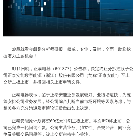
炒股就看金麒麟分析师研报，权威，专业，及时，全面，助您挖
掘潜力主题机会！
9月1日晚，正泰电器（601877）公告称，决定终止分拆控股子公
司正泰安能数字能源（浙江）股份有限公司（简称“正泰安能”）至上
交所主板上市，并撤回相关上市申请文件。
正泰电器表示，鉴于正泰安能业务发展较好、业绩增速快，为统
筹安排公司业务发展，经公司综合判断当前市场环境等因素考虑，与
相关各方充分沟通及审慎论证后做出如上决定。
正泰安能原计划募资60亿元冲刺主板上市。本次IPO终止前，公
司已完成一轮问询回复。公司主营业务、独立性、合规经营、同业竞
争及关联交易问题等，被上交所审核中心关注。