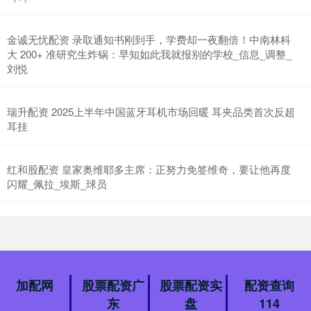
金诚无忧配资 录取通知书刚到手，学费却一夜翻倍！中南林科
大 200+ 准研究生炸锅：早知如此我就报别的学校_信息_调整_
刘悦
瑞升配资 2025上半年中国蓝牙耳机市场回暖 耳夹品类首次反超
耳挂
红和股配资 皇家奥维耶多主席：正努力免签维奇，要让他再度
闪耀_佩拉_埃斯_球员
加配网
股票配资广
股票配资实
配资查询
东
盘
114