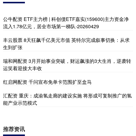
公牛配资 ETF主力榜 | 科创债ETF嘉实(159600)主力资金净
流入1.78亿元，居全市场第一梯队-20260429
丰云股票 8天狂飙千亿美元市值 英特尔完成叙事切换：从求
生到扩张
瑞和网配资 3月开始事业突破，财运飙涨的3大生肖，逆袭转
运笑着迎接大丰收
红启网配资 千问宣布免单卡范围扩至盒马
汇配资 重庆：成渝氢走廊的建设实施 将形成可复制推广的氢
能产业示范模式
推荐资讯