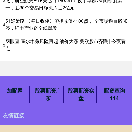
飞，航空航天ETF天弘（159241）换手率超7%同标的第
3
一，近30个交易日净流入近2亿元
51好策略 【每日收评】沪指收复4100点， 全市场逾百股涨
4
停，锂电产业链全线爆发
网眼查 霍尔木兹风险再起 油价大涨 美欧股市齐跌 | 今夜看
5
点
加配网
股票配资广
股票配资实
配资查询
东
盘
114
友情链接：