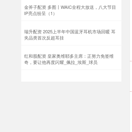
金斧子配资 多图丨WAIC全程大放送，八大节目
IP亮点纷呈（1）
瑞升配资 2025上半年中国蓝牙耳机市场回暖 耳
夹品类首次反超耳挂
红和股配资 皇家奥维耶多主席：正努力免签维
奇，要让他再度闪耀_佩拉_埃斯_球员