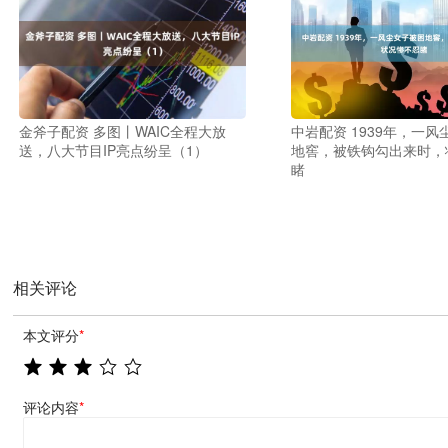
金斧子配资 多图丨WAIC全程大放
中岩配资 1939年，一风
送，八大节目IP亮点纷呈（1）
地窖，被铁钩勾出来时，
睹
相关评论
本文评分
*
评论内容
*