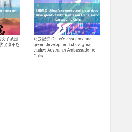
尘女子被困
财云配资 China's economy and
状况惨不忍
green development show great
vitality: Australian Ambassador to
China