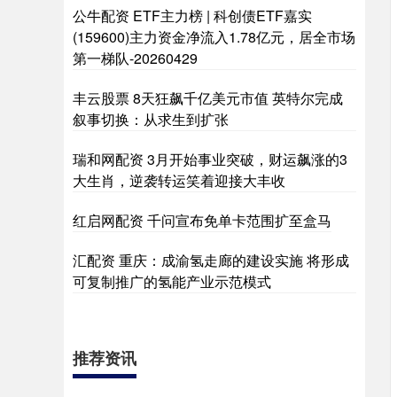
公牛配资 ETF主力榜 | 科创债ETF嘉实
(159600)主力资金净流入1.78亿元，居全市场
第一梯队-20260429
丰云股票 8天狂飙千亿美元市值 英特尔完成
叙事切换：从求生到扩张
瑞和网配资 3月开始事业突破，财运飙涨的3
大生肖，逆袭转运笑着迎接大丰收
红启网配资 千问宣布免单卡范围扩至盒马
汇配资 重庆：成渝氢走廊的建设实施 将形成
可复制推广的氢能产业示范模式
推荐资讯