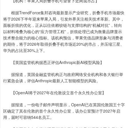
【机构：苹果入局折叠手机可望拿下近两成市占】
根据TrendForce集邦咨询最新显示产业研究，折叠手机市场最快
将于2026下半年迎来苹果入局，引发外界关注相关技术革新。其中，
面板折痕的优化，正从以往依赖铰链与支撑结构的“机械对抗”，转向
以材料堆叠为核心的“应力管理工程”，折痕处理已成为衡量品牌显示
技术整合能力的核心指标。该机构预估，苹果凭借品牌形象与消费者
的期待，将于2026年取得折叠手机市场近20%的市占，并压缩三星、
华为的占比至30%上下。
【英国监管机构据悉正评估Anthropic新AI模型风险】
据报道，英国金融监管机构正与政府网络安全机构和各大银行举
行紧急会谈，评估Anthropic最新人工智能模型的风险。
【OpenAI将于2027年在伦敦设立首个永久性办公室】
据报道，一份电子邮件声明显示，OpenAI已在英国伦敦国王十字
区确定了其在伦敦的首个永久性办公室，该办公室预计于2027年启
用，届时可容纳544名员工。