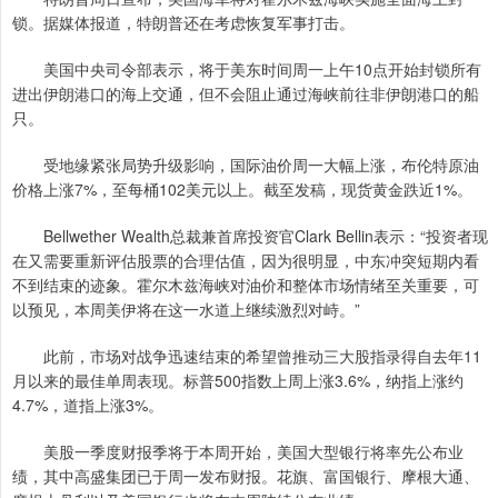
锁。据媒体报道，特朗普还在考虑恢复军事打击。
美国中央司令部表示，将于美东时间周一上午10点开始封锁所有
进出伊朗港口的海上交通，但不会阻止通过海峡前往非伊朗港口的船
只。
受地缘紧张局势升级影响，国际油价周一大幅上涨，布伦特原油
价格上涨7%，至每桶102美元以上。截至发稿，现货黄金跌近1%。
Bellwether Wealth总裁兼首席投资官Clark Bellin表示：“投资者现
在又需要重新评估股票的合理估值，因为很明显，中东冲突短期内看
不到结束的迹象。霍尔木兹海峡对油价和整体市场情绪至关重要，可
以预见，本周美伊将在这一水道上继续激烈对峙。”
此前，市场对战争迅速结束的希望曾推动三大股指录得自去年11
月以来的最佳单周表现。标普500指数上周上涨3.6%，纳指上涨约
4.7%，道指上涨3%。
美股一季度财报季将于本周开始，美国大型银行将率先公布业
绩，其中高盛集团已于周一发布财报。花旗、富国银行、摩根大通、